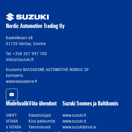
Nordic Automotive Trading Oy
Kaakelikaari 4B
01720 Vantaa, Soome
Tel: +358 207 997 700
info(at)suzuki.fi
Kuulume BASSADONE AUTOMOTIVE NORDIC OY
kontserni.
www.bassadone.fi
YouTube
Mudelivalik
Võta ühendust
Suzuki Soomes ja Baltikumis
SWIFT
Edasimüüjad
www.suzuki.fi
VITARA
Küsi pakkumist
www.suzuki.lt
e VITARA
Teenindused
www.suzukilatvia.lv