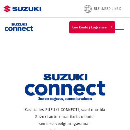
ÜLEILMSED LINGID
Loo konto / Logi sisse
Suurem mugavus, suurem turvatunne
Kasutades SUZUKI CONNECTI, saad nautida
Suzuki auto omanikuks olemist
senisest veelgi mugavamalt