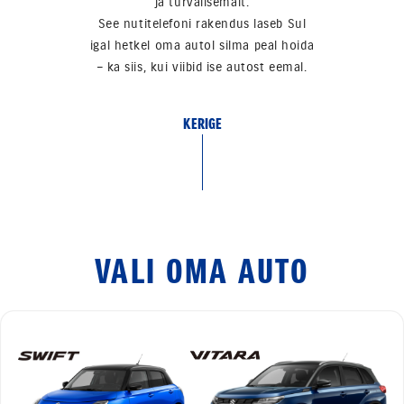
ja turvalisemalt.
See nutitelefoni rakendus laseb Sul
igal hetkel oma autol silma peal hoida
– ka siis, kui viibid ise autost eemal.
KERIGE
VALI OMA AUTO