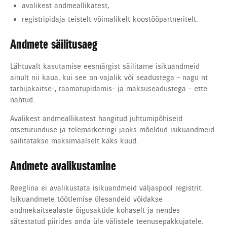
avalikest andmeallikatest,
registripidaja teistelt võimalikelt koostööpartneritelt.
Andmete säilitusaeg
Lähtuvalt kasutamise eesmärgist säilitame isikuandmeid
ainult nii kaua, kui see on vajalik või seadustega – nagu nt
tarbijakaitse-, raamatupidamis- ja maksuseadustega – ette
nähtud.
Avalikest andmeallikatest hangitud juhtumipõhiseid
otseturunduse ja telemarketingi jaoks mõeldud isikuandmeid
säilitatakse maksimaalselt kaks kuud.
Andmete avalikustamine
Reeglina ei avalikustata isikuandmeid väljaspool registrit.
Isikuandmete töötlemise ülesandeid võidakse
andmekaitsealaste õigusaktide kohaselt ja nendes
sätestatud piirides anda üle välistele teenusepakkujatele.