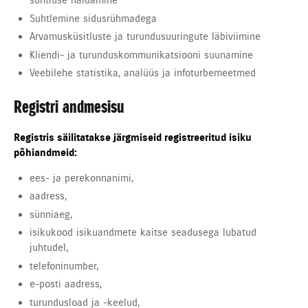
suhtluse haldamine
Suhtlemine sidusrühmadega
Arvamusküsitluste ja turundusuuringute läbiviimine
Kliendi- ja turunduskommunikatsiooni suunamine
Veebilehe statistika, analüüs ja infoturbemeetmed
Registri andmesisu
Registris säilitatakse järgmiseid registreeritud isiku
põhiandmeid:
ees- ja perekonnanimi,
aadress,
sünniaeg,
isikukood isikuandmete kaitse seadusega lubatud
juhtudel,
telefoninumber,
e-posti aadress,
turundusload ja -keelud,