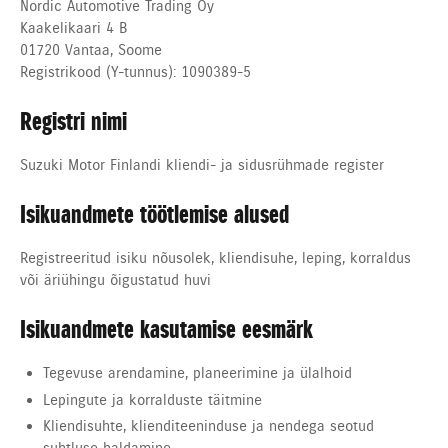
Nordic Automotive Trading Oy
Kaakelikaari 4 B
01720
Vantaa, Soome
Registrikood (Y-tunnus): 1090389-5
Registri nimi
Suzuki Motor Finlandi kliendi- ja sidusrühmade register
Isikuandmete töötlemise alused
Registreeritud isiku nõusolek, kliendisuhe, leping, korraldus
või äriühingu õigustatud huvi
Isikuandmete kasutamise eesmärk
Tegevuse arendamine, planeerimine ja ülalhoid
Lepingute ja korralduste täitmine
Kliendisuhte, klienditeeninduse ja nendega seotud