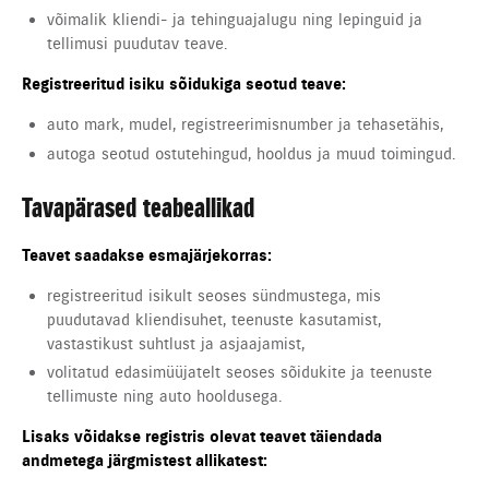
võimalik kliendi- ja tehinguajalugu ning lepinguid ja
tellimusi puudutav teave.
Registreeritud isiku sõidukiga seotud teave:
auto mark, mudel, registreerimisnumber ja tehasetähis,
autoga seotud ostutehingud, hooldus ja muud toimingud.
Tavapärased teabeallikad
Teavet saadakse esmajärjekorras:
registreeritud isikult seoses sündmustega, mis
puudutavad kliendisuhet, teenuste kasutamist,
vastastikust suhtlust ja asjaajamist,
volitatud edasimüüjatelt seoses sõidukite ja teenuste
tellimuste ning auto hooldusega.
Lisaks võidakse registris olevat teavet täiendada
andmetega järgmistest allikatest: