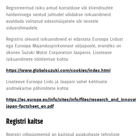
Registreeritud isiku antud korralduse või kliendisuhte
haldamisega seotud juhtudel võidakse isikuandmeid
avaldada volitatud edasimüüjatele või teistele
sidusrühmadele.
Registris olevaid isikuandmeid ei edastata Euroopa Liidust
ega Euroopa Majanduspiirkonnast väljapoole, erandiks on
üksnes Suzuki Motor Corporation Jaapanis. Lisateave
isikuandmete töötlemise kohta:
https://www.globalsuzuki.com/cookies/index.html
Lisateave Euroopa Liidu ja Jaapani vahel kehtivate
andmekaitse põhimõtete kohta:
https://ec.europa.eu/info/sites/info/files/research_and_inn
japan-factsheet_en.pdf
Registri kaitse
Registri infosüsteemid on kaitstud asjakohaste tehniliste