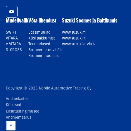
YouTube
Mudelivalik
Võta ühendust
Suzuki Soomes ja Baltikumis
SWIFT
Edasimüüjad
www.suzuki.fi
VITARA
Küsi pakkumist
www.suzuki.lt
e VITARA
Teenindused
www.suzukilatvia.lv
S-CROSS
Broneeri proovisõit
Broneeri hooldus
Copyright © 2026 Nordic Automotive Trading Oy
Andmekaitse
Küpsised
Kasutustingimused
Andmemäärus