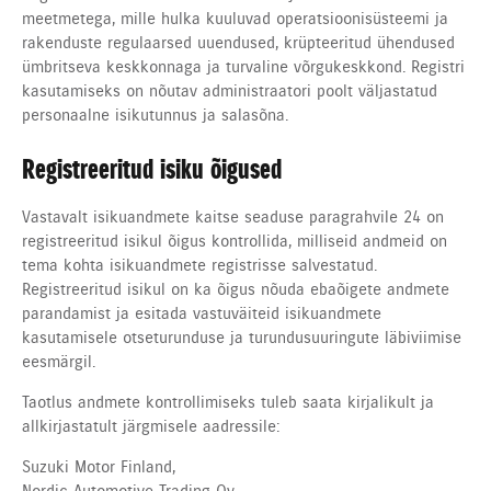
meetmetega, mille hulka kuuluvad operatsioonisüsteemi ja
rakenduste regulaarsed uuendused, krüpteeritud ühendused
ümbritseva keskkonnaga ja turvaline võrgukeskkond. Registri
kasutamiseks on nõutav administraatori poolt väljastatud
personaalne isikutunnus ja salasõna.
Registreeritud isiku õigused
Vastavalt isikuandmete kaitse seaduse paragrahvile 24 on
registreeritud isikul õigus kontrollida, milliseid andmeid on
tema kohta isikuandmete registrisse salvestatud.
Registreeritud isikul on ka õigus nõuda ebaõigete andmete
parandamist ja esitada vastuväiteid isikuandmete
kasutamisele otseturunduse ja turundusuuringute läbiviimise
eesmärgil.
Taotlus andmete kontrollimiseks tuleb saata kirjalikult ja
allkirjastatult järgmisele aadressile:
Suzuki Motor Finland,