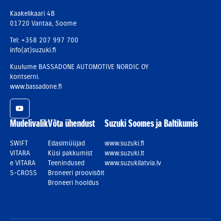
Kaakelikaari 4B
01720 Vantaa, Soome
Tel: +358 207 997 700
info(at)suzuki.fi
Kuulume BASSADONE AUTOMOTIVE NORDIC OY
kontserni.
www.bassadone.fi
YouTube
Mudelivalik
Võta ühendust
Suzuki Soomes ja Baltikumis
SWIFT
Edasimüüjad
www.suzuki.fi
VITARA
Küsi pakkumist
www.suzuki.lt
e VITARA
Teenindused
www.suzukilatvia.lv
S-CROSS
Broneeri proovisõit
Broneeri hooldus