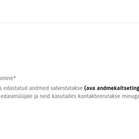
umine
*
is edastatud andmed salvestatakse
(ava andmekaitseting
 edasimüüjale ja neid kasutades kontakteerutakse minuga 