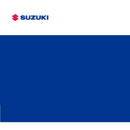
Alates 19 590 €
Loe lähemalt