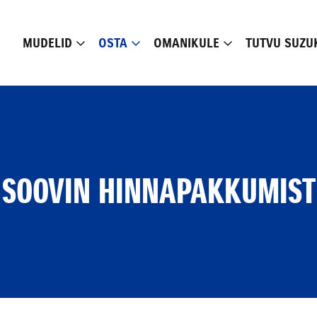
MUDELID
OSTA
OMANIKULE
TUTVU SUZU
SOOVIN HINNAPAKKUMIST
Alates 23 990 €
Alates 28 590 €
Loe lähemalt
Loe lähemalt