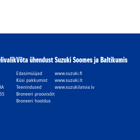
livalik
Võta ühendust
Suzuki Soomes ja Baltikumis
Edasimüüjad
www.suzuki.fi
Küsi pakkumist
www.suzuki.lt
RA
Teenindused
www.suzukilatvia.lv
SS
Broneeri proovisõit
Broneeri hooldus