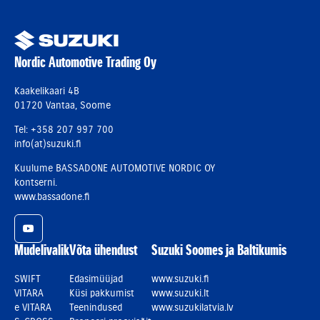
Nordic Automotive Trading Oy
Kaakelikaari 4B
01720 Vantaa, Soome
Tel: +358 207 997 700
info(at)suzuki.fi
Kuulume BASSADONE AUTOMOTIVE NORDIC OY
kontserni.
www.bassadone.fi
YouTube
Mudelivalik
Võta ühendust
Suzuki Soomes ja Baltikumis
SWIFT
Edasimüüjad
www.suzuki.fi
VITARA
Küsi pakkumist
www.suzuki.lt
e VITARA
Teenindused
www.suzukilatvia.lv