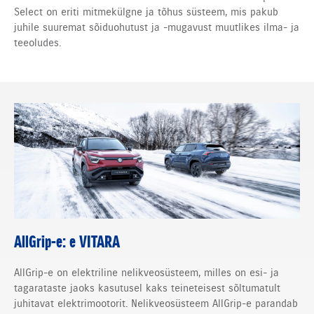
Select on eriti mitmekülgne ja tõhus süsteem, mis pakub
juhile suuremat sõiduohutust ja -mugavust muutlikes ilma- ja
teeoludes.
AllGrip-e: e VITARA
AllGrip-e on elektriline nelikveosüsteem, milles on esi- ja
tagarataste jaoks kasutusel kaks teineteisest sõltumatult
juhitavat elektrimootorit. Nelikveosüsteem AllGrip-e parandab