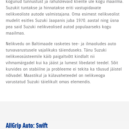
kogunud tunnustust ja rahulolevaid kliente üle kogu maailma.
Suzukit tuntakse ja hinnatakse eriti vastupidavate
nelikveoliste autode valmistajana. Oma esimest nelikveolist
mudelit esitles Suzuki Jaapanis juba 1970. aastal ning üsna
pea said Suzuki nelikveolised autod populaarseks kogu
maailmas.
Nelikvedu on Baltimaade rasketes tee- ja ilmaoludes auto
turvavarustusele vajalikuks täienduseks. Tänu Suzuki
nelikveosüsteemile käib paigaltvõtt kindlalt nii
vihmamärgadel kui ka jääst ja lumest libedatel teedel. Sõit
kurvides on stabiilne ja probleeme ei tekita ka tõusud jäistel
nõlvadel. Maastikul ja külavaheteedel on nelikveoga
varustatud Suzuki täielikult omas elemendis.
AllGrip Auto: Swift