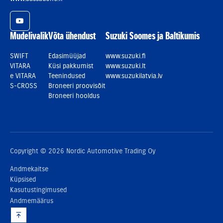
YouTube
Mudelivalik
Võta ühendust
Suzuki Soomes ja Baltikumis
SWIFT
Edasimüüjad
www.suzuki.fi
VITARA
Küsi pakkumist
www.suzuki.lt
e VITARA
Teenindused
www.suzukilatvia.lv
S-CROSS
Broneeri proovisõit
Broneeri hooldus
Copyright © 2026 Nordic Automotive Trading Oy
Andmekaitse
Küpsised
Kasutustingimused
Andmemäärus