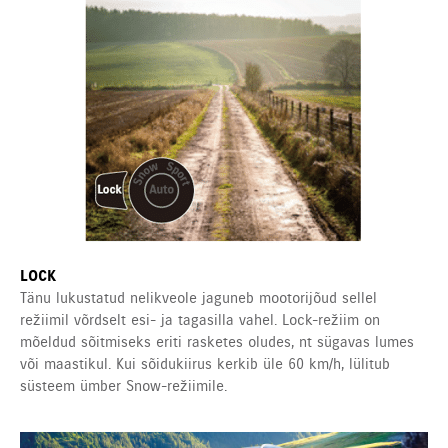
LOCK
Tänu lukustatud nelikveole jaguneb mootorijõud sellel
režiimil võrdselt esi- ja tagasilla vahel. Lock-režiim on
mõeldud sõitmiseks eriti rasketes oludes, nt sügavas lumes
või maastikul. Kui sõidukiirus kerkib üle 60 km/h, lülitub
süsteem ümber Snow-režiimile.