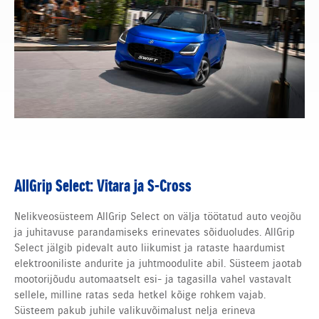
AllGrip Select: Vitara ja S-Cross
Nelikveosüsteem AllGrip Select on välja töötatud auto veojõu
ja juhitavuse parandamiseks erinevates sõiduoludes. AllGrip
Select jälgib pidevalt auto liikumist ja rataste haardumist
elektrooniliste andurite ja juhtmoodulite abil. Süsteem jaotab
mootorijõudu automaatselt esi- ja tagasilla vahel vastavalt
sellele, milline ratas seda hetkel kõige rohkem vajab.
Süsteem pakub juhile valikuvõimalust nelja erineva