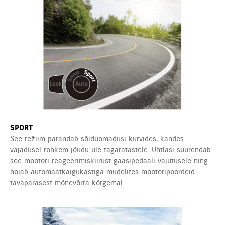
SPORT
See režiim parandab sõiduomadusi kurvides, kandes
vajadusel rohkem jõudu üle tagaratastele. Ühtlasi suurendab
see mootori reageerimiskiirust gaasipedaali vajutusele ning
hoiab automaatkäigukastiga mudelites mootoripöördeid
tavapärasest mõnevõrra kõrgemal.