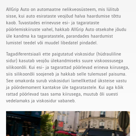
AllGrip Auto on automaatne nelikveosüsteem, mis lülitub
sisse, kui auto esirataste veojõud halva haardumise tõttu
kaob. Tuvastades erinevuse esi- ja tagarataste
pöörlemiskiiruste vahel, hakkab AllGrip Auto otsekohe jõudu
üle kandma ka tagaratastele, parandades haardumist
lumistel teedel või muudel libedatel pindadel.
Tagadiferentsiaali ette paigutatud viskosidur (hüdrauliline
sidur) kasutab veojõu ülekandmiseks suure viskoossusega
silikoonõli. Kui esi- ja tagarattad pöörlevad erineva kiirusega,
siis silikoonõli soojeneb ja hakkab selle tulemusel paisuma.
See omakorda surub viskosiduri lamellkettad üksteise vastu
ja pöördemoment kantakse üle tagaratastele. Kui aga kõik
rattad pöörlevad taas sama kiirusega, muutub õli uuesti
vedelamaks ja viskosidur vabaneb.