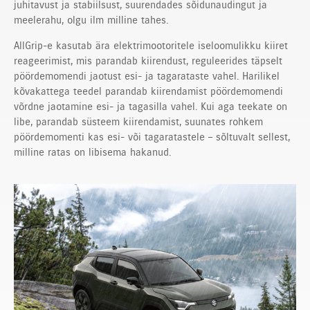
juhitavust ja stabiilsust, suurendades sõidunaudingut ja
meelerahu, olgu ilm milline tahes.
AllGrip-e kasutab ära elektrimootoritele iseloomulikku kiiret
reageerimist, mis parandab kiirendust, reguleerides täpselt
pöördemomendi jaotust esi- ja tagarataste vahel. Harilikel
kõvakattega teedel parandab kiirendamist pöördemomendi
võrdne jaotamine esi- ja tagasilla vahel. Kui aga teekate on
libe, parandab süsteem kiirendamist, suunates rohkem
pöördemomenti kas esi- või tagaratastele – sõltuvalt sellest,
milline ratas on libisema hakanud.