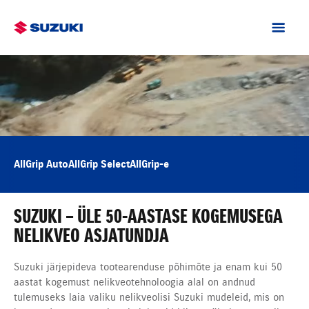
AllGrip Auto
AllGrip Select
AllGrip-e
SUZUKI – ÜLE 50-AASTASE KOGEMUSEGA
NELIKVEO ASJATUNDJA
Suzuki järjepideva tootearenduse põhimõte ja enam kui 50
aastat kogemust nelikveotehnoloogia alal on andnud
tulemuseks laia valiku nelikveolisi Suzuki mudeleid, mis on