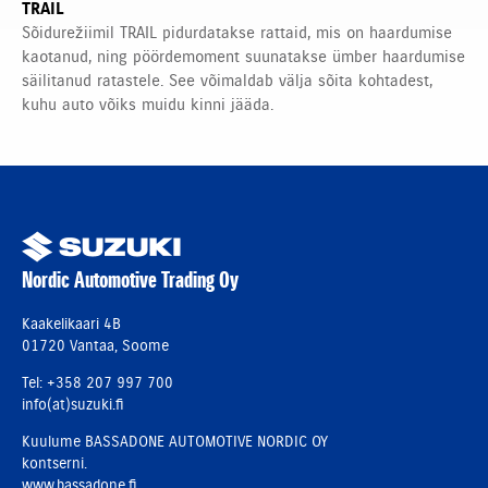
TRAIL
Sõidurežiimil TRAIL pidurdatakse rattaid, mis on haardumise
kaotanud, ning pöördemoment suunatakse ümber haardumise
säilitanud ratastele. See võimaldab välja sõita kohtadest,
kuhu auto võiks muidu kinni jääda.
Nordic Automotive Trading Oy
Kaakelikaari 4B
01720 Vantaa, Soome
Tel: +358 207 997 700
info(at)suzuki.fi
Kuulume BASSADONE AUTOMOTIVE NORDIC OY
kontserni.
www.bassadone.fi