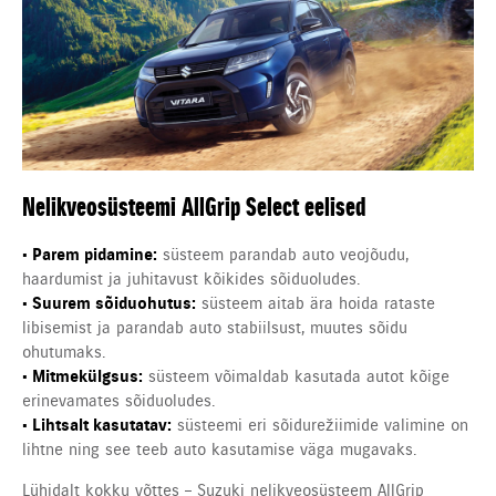
Nelikveosüsteemi AllGrip Select eelised
• Parem pidamine:
süsteem parandab auto veojõudu,
haardumist ja juhitavust kõikides sõiduoludes.
• Suurem sõiduohutus:
süsteem aitab ära hoida rataste
libisemist ja parandab auto stabiilsust, muutes sõidu
ohutumaks.
• Mitmekülgsus:
süsteem võimaldab kasutada autot kõige
erinevamates sõiduoludes.
• Lihtsalt kasutatav:
süsteemi eri sõidurežiimide valimine on
lihtne ning see teeb auto kasutamise väga mugavaks.
Lühidalt kokku võttes – Suzuki nelikveosüsteem AllGrip