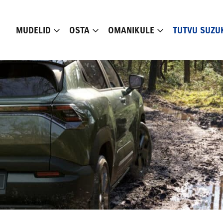
MUDELID
OSTA
OMANIKULE
TUTVU SUZU
Alates 23 990 €
Alates 28 590 €
Loe lähemalt
Loe lähemalt