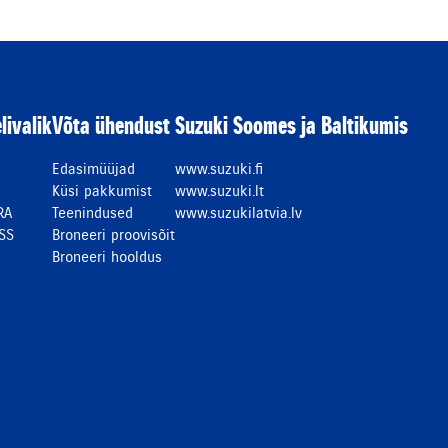
livalik
Võta ühendust
Suzuki Soomes ja Baltikumis
Edasimüüjad
www.suzuki.fi
Küsi pakkumist
www.suzuki.lt
RA
Teenindused
www.suzukilatvia.lv
SS
Broneeri proovisõit
Broneeri hooldus