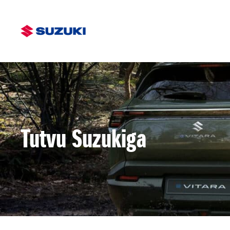
Tutvu Suzukiga
Alates 19 590 €
Loe lähemalt