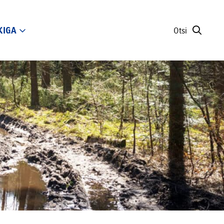
KIGA
Otsi
39 590 €
Loe lähemalt