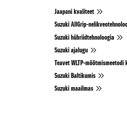
Jaapani kvaliteet
Suzuki AllGrip-nelikveotehnolo
Suzuki hübriidtehnoloogia
Suzuki ajalugu
Teavet WLTP-mõõtmismeetodi 
Suzuki Baltikumis
Suzuki maailmas