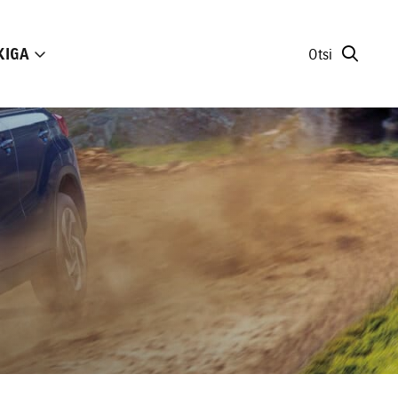
KIGA
Otsi
39 590 €
Loe lähemalt