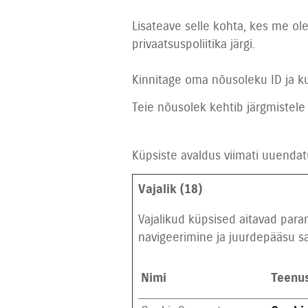
Lisateave selle kohta, kes me o
privaatsuspoliitika järgi.
Kinnitage oma nõusoleku ID ja k
Teie nõusolek kehtib järgmistel
Küpsiste avaldus viimati uuend
Vajalik (18)
Vajalikud küpsised aitavad pa
navigeerimine ja juurdepääsu sai
Nimi
Teenu