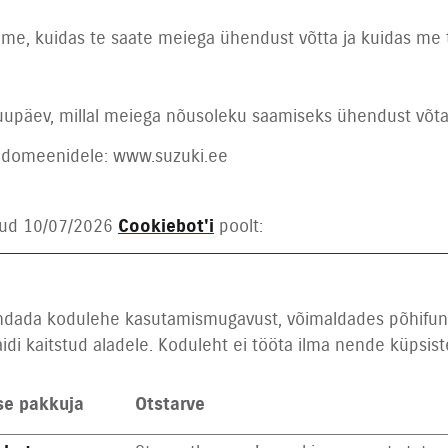
leme, kuidas te saate meiega ühendust võtta ja kuidas m
uupäev, millal meiega nõusoleku saamiseks ühendust võta
e domeenidele: www.suzuki.ee
atud 10/07/2026
Cookiebot'i
poolt:
randada kodulehe kasutamismugavust, võimaldades põhifun
di kaitstud aladele. Koduleht ei tööta ilma nende küpsiste
se pakkuja
Otstarve