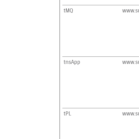
tMQ
www.su
tnsApp
www.su
tPL
www.su