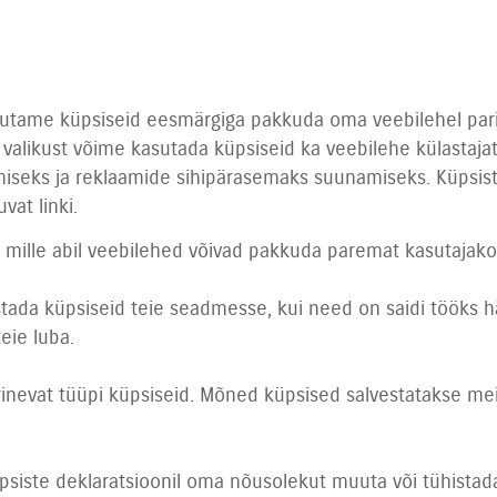
sutame küpsiseid eesmärgiga pakkuda oma veebilehel par
 valikust võime kasutada küpsiseid ka veebilehe külastaja
iseks ja reklaamide sihipärasemaks suunamiseks. Küpsis
vat linki.
d, mille abil veebilehed võivad pakkuda paremat kasutajak
tada küpsiseid teie seadmesse, kui need on saidi tööks hä
eie luba.
rinevat tüüpi küpsiseid. Mõned küpsised salvestatakse me
küpsiste deklaratsioonil oma nõusolekut muuta või tühistad