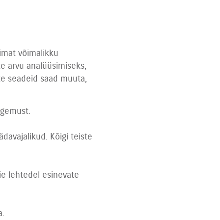
imat võimalikku
te arvu analüüsimiseks,
te seadeid saad muuta,
ogemust.
davajalikud. Kõigi teiste
ie lehtedel esinevate
a.