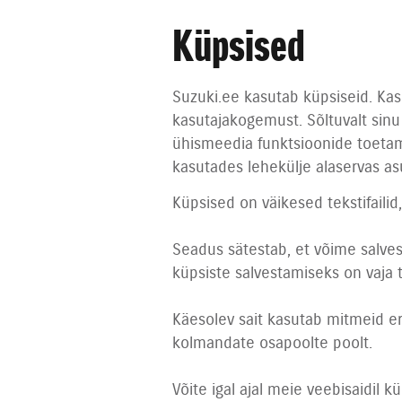
Küpsised
Suzuki.ee kasutab küpsiseid. Ka
kasutajakogemust. Sõltuvalt sinu
ühismeedia funktsioonide toetam
kasutades lehekülje alaservas asu
Küpsised on väikesed tekstifaili
Seadus sätestab, et võime salves
küpsiste salvestamiseks on vaja t
Käesolev sait kasutab mitmeid e
kolmandate osapoolte poolt.
Võite igal ajal meie veebisaidil 