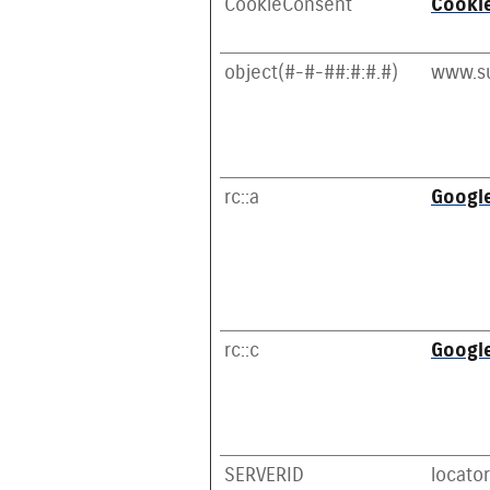
CookieConsent
Cooki
object(#-#-##:#:#.#)
www.su
rc::a
Googl
rc::c
Googl
SERVERID
locato