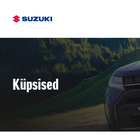
Küpsised
Alates 19 590 €
Loe lähemalt