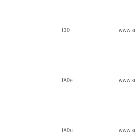
t3D
www.su
tADe
www.su
tADu
www.su