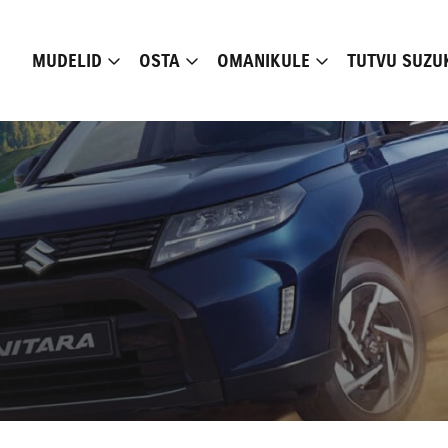
MUDELID
OSTA
OMANIKULE
TUTVU SUZU
Alates 23 990 €
Alates 28 590 €
Loe lähemalt
Loe lähemalt