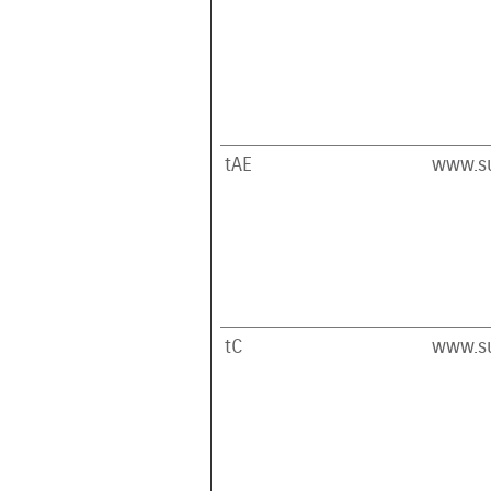
tAE
www.su
tC
www.su