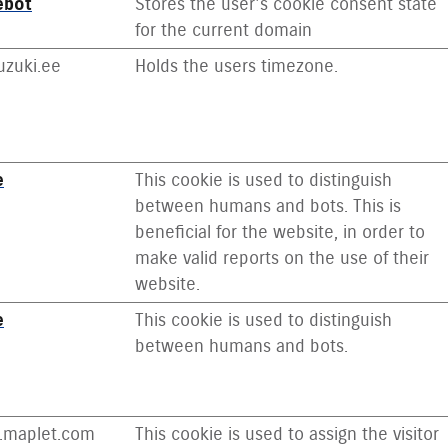
ebot
Stores the user's cookie consent state
for the current domain
zuki.ee
Holds the users timezone.
e
This cookie is used to distinguish
between humans and bots. This is
beneficial for the website, in order to
make valid reports on the use of their
website.
e
This cookie is used to distinguish
between humans and bots.
r.maplet.com
This cookie is used to assign the visitor