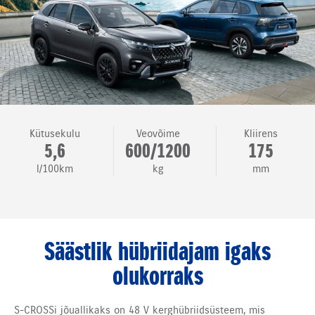
Kütusekulu
Veovõime
Kliirens
5,6
600/1200
175
l/100km
kg
mm
Säästlik hübriidajam igaks
olukorraks
S-CROSSi jõuallikaks on 48 V kerghübriidsüsteem, mis