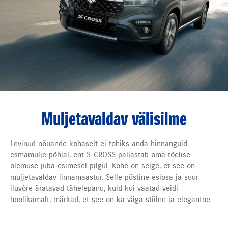
Muljetavaldav välisilme
Levinud nõuande kohaselt ei tohiks anda hinnanguid
esmamulje põhjal, ent S-CROSS paljastab oma tõelise
olemuse juba esimesel pilgul. Kohe on selge, et see on
muljetavaldav linnamaastur. Selle püstine esiosa ja suur
iluvõre äratavad tähelepanu, kuid kui vaatad veidi
hoolikamalt, märkad, et see on ka väga stiilne ja elegantne.