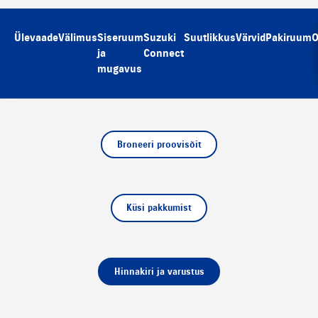
Ülevaade
Välimus
Siseruum
Suzuki
Suutlikkus
Värvid
Pakiruum
O
ja
Connect
mugavus
Broneeri proovisõit
Küsi pakkumist
Hinnakiri ja varustus