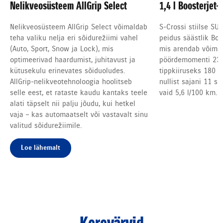
Nelikveosüsteem AllGrip Select
1,4 l Boosterjet
Nelikveosüsteem AllGrip Select võimaldab
S-Crossi stiilse SUV
teha valiku nelja eri sõidurežiimi vahel
peidus säästlik Boo
(Auto, Sport, Snow ja Lock), mis
mis arendab võimsu
optimeerivad haardumist, juhitavust ja
pöördemomenti 235
kütusekulu erinevates sõiduoludes.
tippkiiruseks 180 k
AllGrip-nelikveotehnoloogia hoolitseb
nullist sajani 11 s
selle eest, et rataste kaudu kantaks teele
vaid 5,6 l/100 km.
alati täpselt nii palju jõudu, kui hetkel
vaja – kas automaatselt või vastavalt sinu
valitud sõidurežiimile.
Loe lähemalt