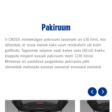
Pakiruum
S-CROSSi mitmekülgse pakiruumi tavamaht on 430 liitrit, mis
tähendab, et sinna mahub kaks suurt reisikohvrit või kolm
golfikotti. Tagaistme seljatoe saab kahes osas (60:40) kokku
klappida misjärel kasvab pakiruumi maht 1230 liitrini.
Mitmesse eri asendisse paigaldatav pakiruumi põhi
võimaldab mahutada autosse vaevatult erinevaid esemeid.