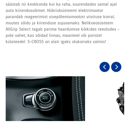
säästab nii keskkonda kui ka raha, suurendades samal ajal
auto kiirendusvõimet. Hübriidsüsteemi elektrimootor
parandab reageerimist sisepõlemismootori viivituse korral,
muutes sõidu ja kiirenduse sujuvamaks. Nelikveosüsteem
AllGrip Select tagab parima haardumise kõikides teeoludes –
pole vahet, kas sõidad linnas, maanteel või poristel
külateedel. S-CROSS on alati igaks olukorraks valmis!