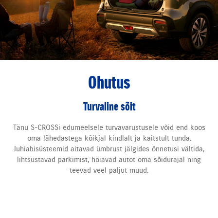
Ohutus
Turvaline sõit
Tänu S-CROSSi edumeelsele turvavarustusele võid end koos
oma lähedastega kõikjal kindlalt ja kaitstult tunda.
Juhiabisüsteemid aitavad ümbrust jälgides õnnetusi vältida,
lihtsustavad parkimist, hoiavad autot oma sõidurajal ning
teevad veel paljut muud.