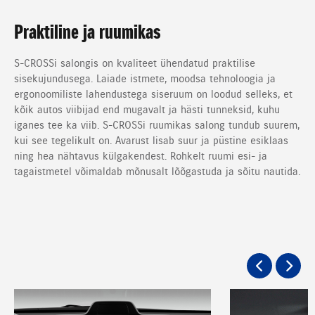
Praktiline ja ruumikas
S-CROSSi salongis on kvaliteet ühendatud praktilise
sisekujundusega. Laiade istmete, moodsa tehnoloogia ja
ergonoomiliste lahendustega siseruum on loodud selleks, et
kõik autos viibijad end mugavalt ja hästi tunneksid, kuhu
iganes tee ka viib. S-CROSSi ruumikas salong tundub suurem,
kui see tegelikult on. Avarust lisab suur ja püstine esiklaas
ning hea nähtavus külgakendest. Rohkelt ruumi esi- ja
tagaistmetel võimaldab mõnusalt lõõgastuda ja sõitu nautida.