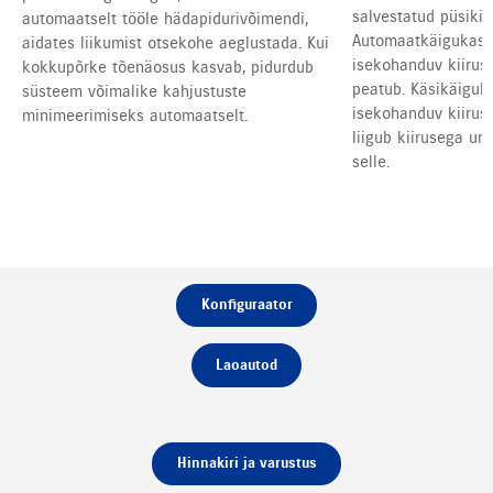
salvestatud püsikiir
automaatselt tööle hädapidurivõimendi,
Automaatkäigukasti
aidates liikumist otsekohe aeglustada. Kui
isekohanduv kiirush
kokkupõrke tõenäosus kasvab, pidurdub
peatub. Käsikäiguka
süsteem võimalike kahjustuste
isekohanduv kiirush
minimeerimiseks automaatselt.
liigub kiirusega um
selle.
Konfiguraator
Laoautod
Hinnakiri ja varustus