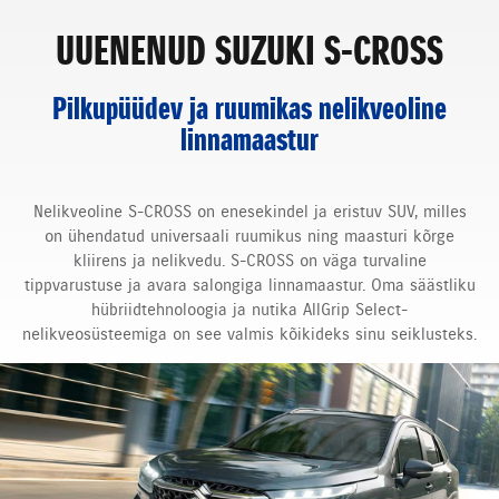
UUENENUD SUZUKI S-CROSS
Pilkupüüdev ja ruumikas nelikveoline
linnamaastur
Nelikveoline S-CROSS on enesekindel ja eristuv SUV, milles
on ühendatud universaali ruumikus ning maasturi kõrge
kliirens ja nelikvedu. S-CROSS on väga turvaline
tippvarustuse ja avara salongiga linnamaastur. Oma säästliku
hübriidtehnoloogia ja nutika AllGrip Select-
nelikveosüsteemiga on see valmis kõikideks sinu seiklusteks.