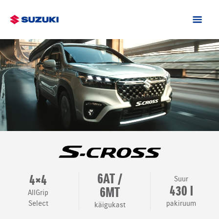
6AT /
4×4
Suur
430 l
6MT
AllGrip
Select
pakiruum
käigukast