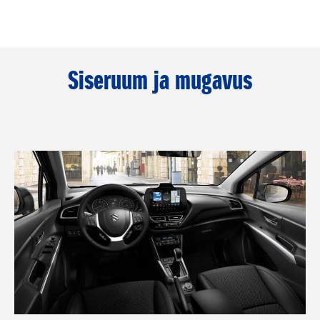
Siseruum ja mugavus