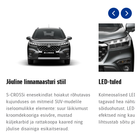
Jõuline linnamaasturi stiil
LED-tuled
S-CROSSi enesekindlat hoiakut rõhutavas
Kolmeosalised LED-
kujunduses on mitmeid SUV-mudelile
tagavad hea nähta
iseloomulikke elemente: suur läikivmust
sõiduohutust. LED-
kroomdekooriga esivõre, mustad
efektsed ning kaug
küljekarbid ja rattakoopa kaared ning
lihtsustab sõitu pim
jõulise disainiga esikaitseraud.