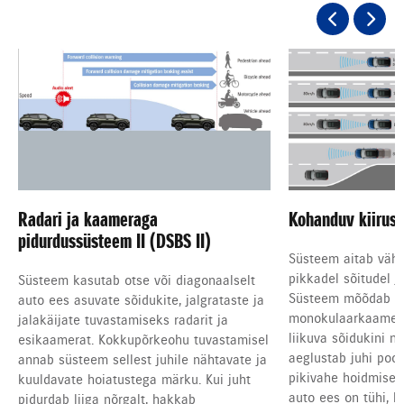
Radari ja kaameraga
Kohanduv kiirush
pidurdussüsteem II (DSBS II)
Süsteem aitab vähe
pikkadel sõitudel ja
Süsteem kasutab otse või diagonaalselt
Süsteem mõõdab mil
auto ees asuvate sõidukite, jalgrataste ja
monokulaarkaamera
jalakäijate tuvastamiseks radarit ja
liikuva sõidukini ni
esikaamerat. Kokkupõrkeohu tuvastamisel
aeglustab juhi poo
annab süsteem sellest juhile nähtavate ja
pikivahe hoidmisek
kuuldavate hoiatustega märku. Kui juht
auto ees on tühi, h
pidurdab liiga nõrgalt, hakkab