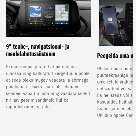
9” teabe-, navigatsiooni- ja
meelelahutussüsteem
Peegelda oma nut
Ekraan on paigutatud armatuurlaua
Ühenda oma nutitel
ülaossa ning kallutatud kergelt juhi poole,
puuteekraaniga ja 
et seda oleks mugav vaadata ja sõrmega
oma telefonirakend
puudutada. Lisaks saab juht ekraani
netisaateid või vaa
seadeid vabalt muuta ning vaadata sellelt
ka helistada või s
nii navigeerimisandmeid kui ka
kasutades häälkäsk
tagurduskaamera pilti.
teabe- ja meelelah
Ühildub Apple CarPl