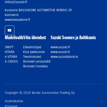
info(at)suzuki.fi
Kuulume BASSADONE AUTOMOTIVE NORDIC OY
kontserni.
www.bassadone.fi
YouTube
Mudelivalik
Võta ühendust
Suzuki Soomes ja Baltikumis
SWIFT
Edasimüüjad
www.suzuki.fi
VITARA
Küsi pakkumist
www.suzuki.lt
e VITARA
Teenindused
www.suzukilatvia.lv
S-CROSS
Broneeri proovisõit
Broneeri hooldus
Copyright © 2026 Nordic Automotive Trading Oy
Andmekaitse
Küpsised